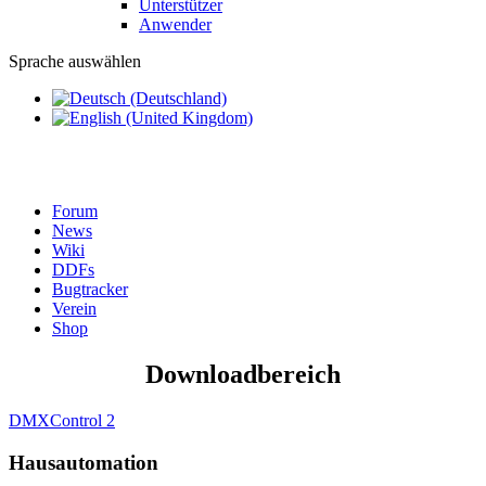
Unterstützer
Anwender
Sprache auswählen
Forum
News
Wiki
DDFs
Bugtracker
Verein
Shop
Downloadbereich
DMXControl 2
Hausautomation