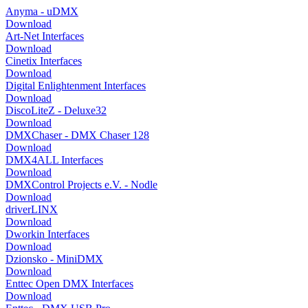
Anyma - uDMX
Download
Art-Net Interfaces
Download
Cinetix Interfaces
Download
Digital Enlightenment Interfaces
Download
DiscoLiteZ - Deluxe32
Download
DMXChaser - DMX Chaser 128
Download
DMX4ALL Interfaces
Download
DMXControl Projects e.V. - Nodle
Download
driverLINX
Download
Dworkin Interfaces
Download
Dzionsko - MiniDMX
Download
Enttec Open DMX Interfaces
Download